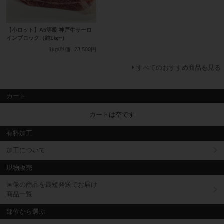
【小ロット】A5等級 神戸牛サーロ
インブロック（約1㎏~）
1kg/単価
23,500円
すべてのおすすめ商品を見る
カート
カートは空です
有料加工
加工について
現物販売
画像の商品を最短発送でお届け
商品一覧
部位から選ぶ