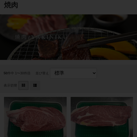
焼肉
50
件中 1〜30件目
並び替え
表示切替