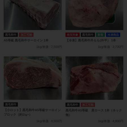
格安対象
黒毛和牛
冷凍商品
黒毛和牛
加工可能
【冷凍】黒毛和牛外もも(外平） 1本
A5等級 黒毛和牛サーロイン 1本
1kg/単価
2,700円
1kg/単価
7,500円
黒毛和牛
黒毛和牛
加工可能
【小ロット】黒毛和牛A5等級サーロイン
黒毛和牛A5等級 肩ロース 1本（ネック
ブロック（約1㎏~）
無）
1kg/単価
8,500円
1kg/単価
4,800円