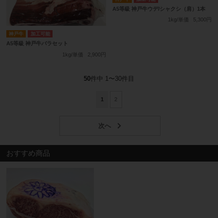
A5等級 神戸牛ウデ/シャクシ（肩）1本
1kg/単価
5,300円
神戸牛
加工可能
A5等級 神戸牛バラセット
1kg/単価
2,900円
50
件中 1〜30件目
1
2
おすすめ商品