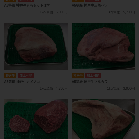
A5等級 神戸牛ももセット 1本
A5等級 神戸牛三角バラ
1kg/単価
6,000円
1kg/単価
5,700円
神戸牛
加工可能
神戸牛
加工可能
A5等級 神戸牛カメノコ
A5等級 神戸牛マルカワ
1kg/単価
4,700円
1kg/単価
3,900円