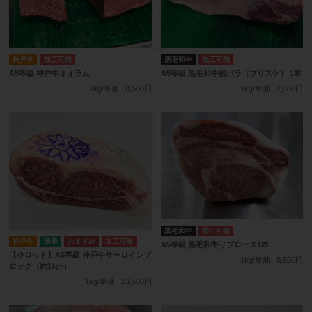
神戸牛
加工可能
黒毛和牛
加工可能
A5等級 神戸牛オオラム
A5等級 黒毛和牛前バラ（ブリスケ） 1本
1kg/単価
8,500円
1kg/単価
2,600円
黒毛和牛
加工可能
神戸牛
加工可能
A5等級 黒毛和牛リブロース1本
【小ロット】A5等級 神戸牛サーロインブ
1kg/単価
5,500円
ロック（約1㎏~）
1kg/単価
23,500円