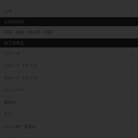
スネ
お徳用原料
切落・細切・煮込用・牛脂
加工済商品
ステーキ
小ロット スライス
大ロット スライス
ハンバーグ
細切れ
すじ
カレー肉・煮込み