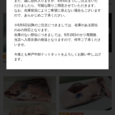
また、誠に恐れ入りますが、8月5日までにご注文をいた
1kg/単価
4,600円
1kg/単価
7,700円
だけましたら、可能な限りご用意させていただきます。
なお、在庫状況によりご希望に添えない場合もございます
ので、あらかじめご了承ください。
※8月6日以降のご注文につきましては、在庫のある部位
のみの対応となります。
在庫のない部位につきましては、8月19日のセリ再開後、
当店へ入荷次第の発送となりますので、何卒ご了承くださ
いませ。
今後とも神戸牛卸ドットネットをよろしくお願い申し上げ
神戸牛
加工可能
神戸牛
加工可能
ます。
A5等級 神戸牛内もも（内平） 1本
A5等級 神戸牛マル（シンタマ）1本
1kg/単価
5,900円
1kg/単価
6,500円
神戸牛
加工可能