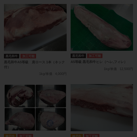
黒毛和牛
加工可能
黒毛和牛
加工可能
A5等級 黒毛和牛ヒレ（ヘレ,フィレ）
黒毛和牛A5等級 肩ロース 1本（ネック
付）
1kg/単価
12,500円
1kg/単価
4,000円
神戸牛
加工可能
神戸牛
加工可能