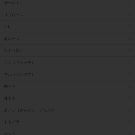
サーロイン
リブロース
ヒレ
肩ロース
ウデ（肩）
ラム（ランイチ）
マル（シンタマ）
内もも
外もも
肩バラ（さんかく・ブリスケ）
トモバラ
ネック