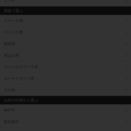
ミンチ
用途で選ぶ
ステーキ用
スライス用
焼肉用
煮込み用
サイコロステーキ用
ローストビーフ用
その他
お肉の特徴から選ぶ
神戸牛
黒毛和牛