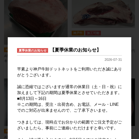
神戸牛
加工可能
A5等級 神戸牛ウデ/シャクシ（肩）【ト
ンビ無し】
【夏季休業のお知らせ】
神戸牛
冷凍商品
夏季休業のお知らせ
1kg/単価
5,700円
A5等級 神戸牛外もも(外平） 1本【ハバ
2026-07-31
キ無し】
1kg/単価
5,700円
平素より神戸牛卸ドットネットをご利用いただき誠にあり
がとうございます。
誠に恐縮ではございますが通常の休業日（土・日・祝）に
加えまして下記の期間は夏季休業とさせていただきます。
■8月13日～16日
※この期間は、受注・出荷含め、お電話、メール・LINE
でのご対応が出来ませんので、ご了承下さいませ。
つきましては、現時点でお分かりの範囲でご注文予定がご
ざいましたら、事前にご連絡いただけますと幸いです。
神戸牛
加工可能
神戸牛
加工可能
A5等級 神戸牛外もも(外平） 1本
A5等級 神戸牛肩ロース 1本（ネック無）