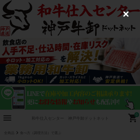
C
l
o
s
e
0
和牛仕入センター 神戸牛卸ドットネット
全商品
食べ方（調理方法）で選ぶ