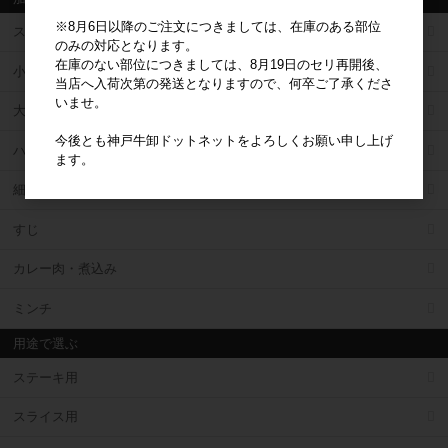
※8月6日以降のご注文につきましては、在庫のある部位
ステーキ
のみの対応となります。
在庫のない部位につきましては、8月19日のセリ再開後、
小ロット スライス
当店へ入荷次第の発送となりますので、何卒ご了承くださ
いませ。
大ロット スライス
今後とも神戸牛卸ドットネットをよろしくお願い申し上げ
ハンバーグ
ます。
細切れ
すじ
カレー肉・煮込み
ミンチ
用途で選ぶ
ステーキ用
スライス用