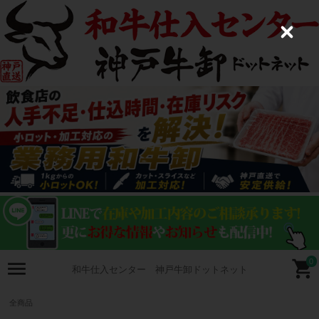
C
l
o
s
e
0
和牛仕入センター 神戸牛卸ドットネット
全商品