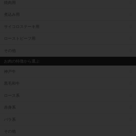
焼肉用
煮込み用
サイコロステーキ用
ローストビーフ用
その他
お肉の特徴から選ぶ
神戸牛
黒毛和牛
ロース系
赤身系
バラ系
その他