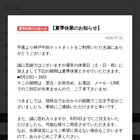
ウデ（肩）
ラム（ランイチ）
【夏季休業のお知らせ】
夏季休業のお知らせ
マル（シンタマ）
2026-07-31
内もも
平素より神戸牛卸ドットネットをご利用いただき誠にあり
がとうございます。
外もも
誠に恐縮ではございますが通常の休業日（土・日・祝）に
肩バラ（さんかく・ブリスケ）
加えまして下記の期間は夏季休業とさせていただきます。
■8月13日～16日
トモバラ
※この期間は、受注・出荷含め、お電話、メール・LINE
でのご対応が出来ませんので、ご了承下さいませ。
ネック
つきましては、現時点でお分かりの範囲でご注文予定がご
ざいましたら、事前にご連絡いただけますと幸いです。
スネ
お徳用原料
また、誠に恐れ入りますが、8月5日までにご注文をいた
だけましたら、可能な限りご用意させていただきます。
切落・細切・煮込用・牛脂
なお、在庫状況によりご希望に添えない場合もございます
ので、あらかじめご了承ください。
加工済商品