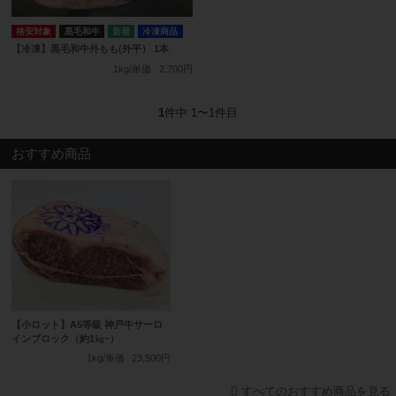
格安対象
黒毛和牛
冷凍商品
【冷凍】黒毛和牛外もも(外平） 1本
1kg/単価
2,700円
1
件中 1〜1件目
おすすめ商品
【小ロット】A5等級 神戸牛サーロ
インブロック（約1㎏~）
1kg/単価
23,500円
すべてのおすすめ商品を見る