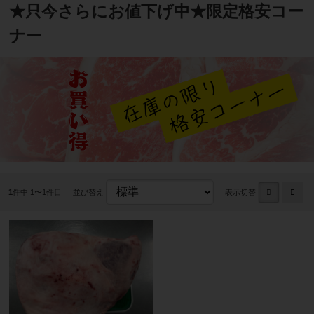
★只今さらにお値下げ中★限定格安コー
ナー
1
件中 1〜1件目
並び替え
表示切替