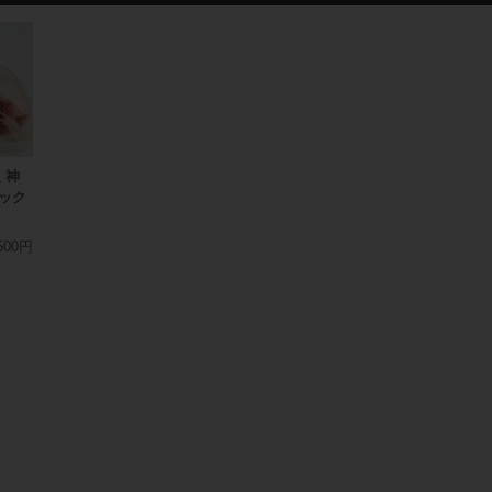
 神
ック
500円