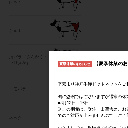
内もも
外もも
肩バラ（さんかく・
【夏季休業のお
ブリスケ）
夏季休業のお知らせ
平素より神戸牛卸ドットネットをご
トモバラ
誠に恐縮ではございますが通常の休
■8月13日～16日
※この期間は、受注・出荷含め、お電
でのご対応が出来ませんので、ご了
ネック
つきましては、現時点でお分かりの