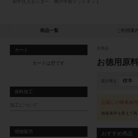
和牛仕入センター 神戸牛卸ドットネット
商品一覧
ご利用案
全商品
カート
お徳用原料
カートは空です
並び替え
有料加工
お探しの検索条
加工について
現物販売
おすすめ商品