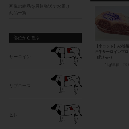
画像の商品を最短発送でお届け
商品一覧
部位から選ぶ
【小ロット】A5等級
戸牛サーロインブロ
サーロイン
（約1㎏~）
1kg/単価
23,
リブロース
ヒレ