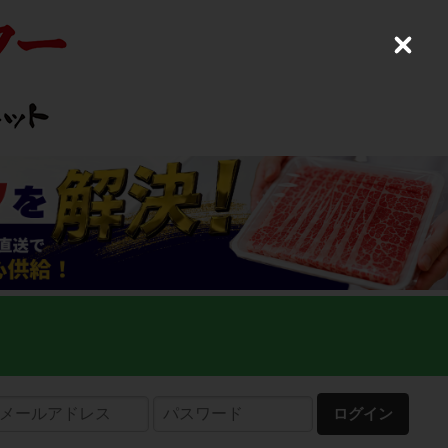
C
l
o
s
e
ログイン