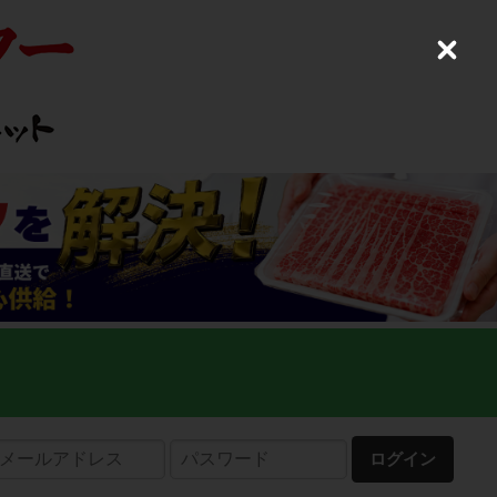
C
l
o
s
e
ログイン