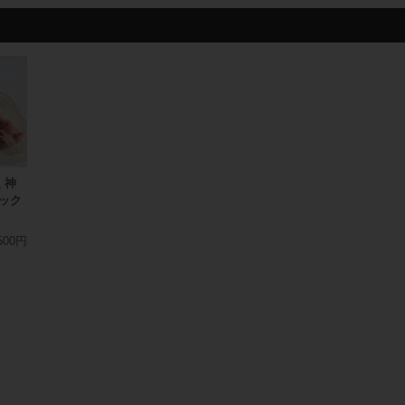
 神
ック
500円