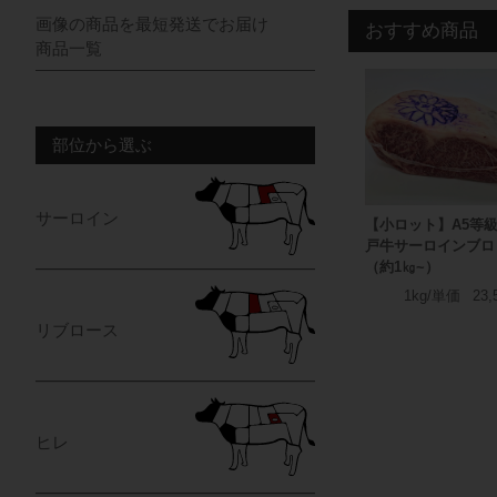
画像の商品を最短発送でお届け
おすすめ商品
商品一覧
部位から選ぶ
サーロイン
【小ロット】A5等級
戸牛サーロインブロ
（約1㎏~）
1kg/単価
23,
リブロース
ヒレ