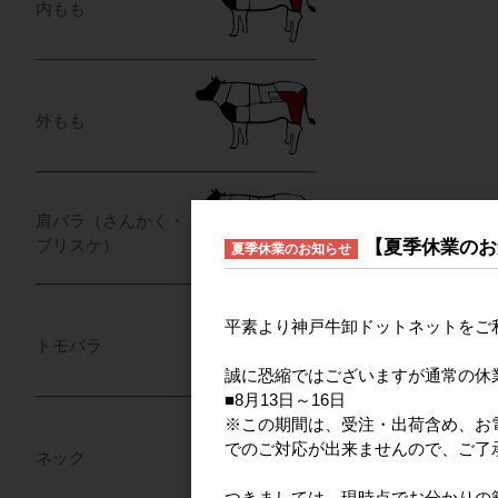
内もも
外もも
肩バラ（さんかく・
【夏季休業のお
ブリスケ）
夏季休業のお知らせ
平素より神戸牛卸ドットネットをご
トモバラ
誠に恐縮ではございますが通常の休
■8月13日～16日
※この期間は、受注・出荷含め、お電
でのご対応が出来ませんので、ご了
ネック
つきましては、現時点でお分かりの