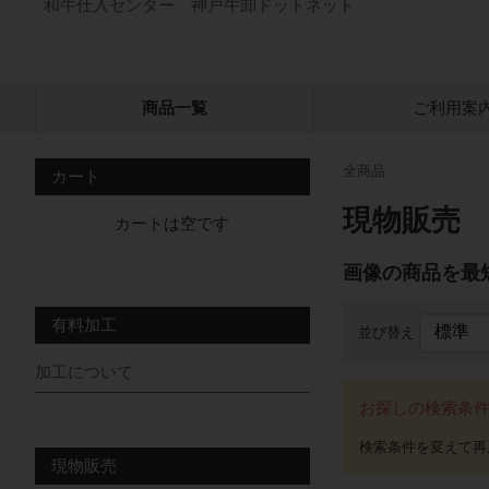
和牛仕入センター 神戸牛卸ドットネット
商品一覧
ご利用案
全商品
カート
現物販売
カートは空です
画像の商品を最
有料加工
並び替え
加工について
お探しの検索条
現物販売