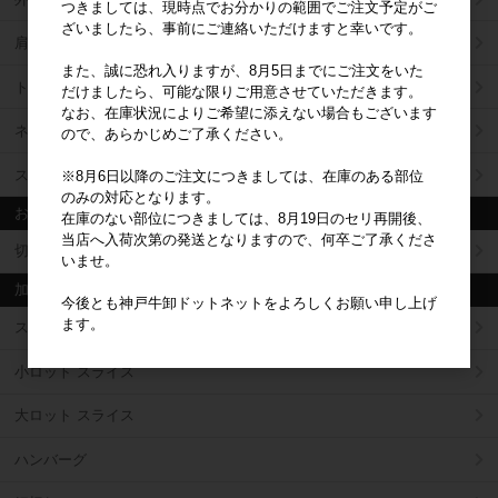
つきましては、現時点でお分かりの範囲でご注文予定がご
ざいましたら、事前にご連絡いただけますと幸いです。
肩バラ（さんかく・ブリスケ）
また、誠に恐れ入りますが、8月5日までにご注文をいた
トモバラ
だけましたら、可能な限りご用意させていただきます。
なお、在庫状況によりご希望に添えない場合もございます
ネック
ので、あらかじめご了承ください。
スネ
※8月6日以降のご注文につきましては、在庫のある部位
のみの対応となります。
お徳用原料
在庫のない部位につきましては、8月19日のセリ再開後、
当店へ入荷次第の発送となりますので、何卒ご了承くださ
切落・細切・煮込用・牛脂
いませ。
加工済商品
今後とも神戸牛卸ドットネットをよろしくお願い申し上げ
ます。
ステーキ
小ロット スライス
大ロット スライス
ハンバーグ