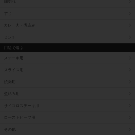
細切れ
すじ
カレー肉・煮込み
ミンチ
用途で選ぶ
ステーキ用
スライス用
焼肉用
煮込み用
サイコロステーキ用
ローストビーフ用
その他