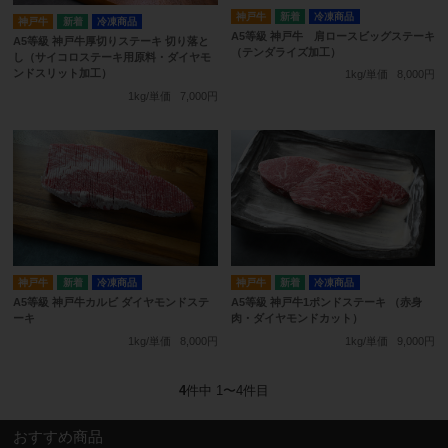
神戸牛
冷凍商品
神戸牛
冷凍商品
A5等級 神戸牛 肩ロースビッグステーキ
A5等級 神戸牛厚切りステーキ 切り落と
（テンダライズ加工）
し（サイコロステーキ用原料・ダイヤモ
ンドスリット加工）
1kg/単価
8,000円
1kg/単価
7,000円
神戸牛
冷凍商品
神戸牛
冷凍商品
A5等級 神戸牛カルビ ダイヤモンドステ
A5等級 神戸牛1ポンドステーキ （赤身
ーキ
肉・ダイヤモンドカット）
1kg/単価
8,000円
1kg/単価
9,000円
4
件中 1〜4件目
おすすめ商品