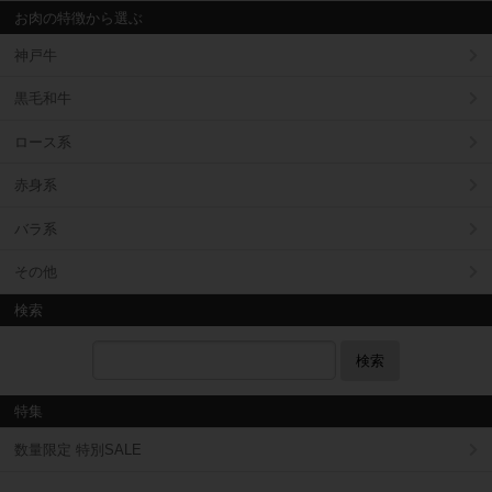
お肉の特徴から選ぶ
神戸牛
黒毛和牛
ロース系
赤身系
バラ系
その他
検索
検索
特集
数量限定 特別SALE