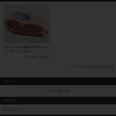
【小ロット】A5等級 神戸牛サーロ
インブロック（約1㎏~）
1kg/単価
23,500円
すべてのおすすめ商品を見る
カート
カートは空です
有料加工
加工について