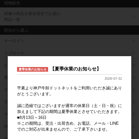
現物販売
画像の商品を最短発送でお届け
商品一覧
部位から選ぶ
サーロイン
リブロース
ヒレ
【夏季休業のお知らせ】
夏季休業のお知らせ
肩ロース
2026-07-31
平素より神戸牛卸ドットネットをご利用いただき誠にあり
ウデ（肩）
がとうございます。
ラム（ランイチ）
誠に恐縮ではございますが通常の休業日（土・日・祝）に
加えまして下記の期間は夏季休業とさせていただきます。
マル（シンタマ）
■8月13日～16日
※この期間は、受注・出荷含め、お電話、メール・LINE
内もも
でのご対応が出来ませんので、ご了承下さいませ。
外もも