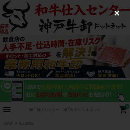
C
l
o
s
e
0
和牛仕入センター 神戸牛卸ドットネット
全商品
加工済商品