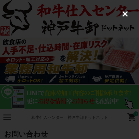
C
l
o
s
e
0
和牛仕入センター 神戸牛卸ドットネット
お問い合わせ