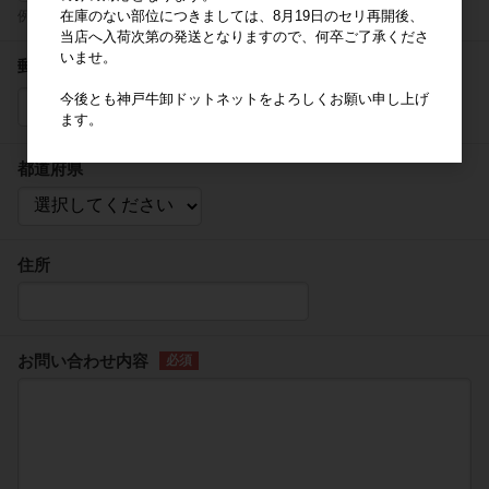
在庫のない部位につきましては、8月19日のセリ再開後、
例) http://www.example.com/
当店へ入荷次第の発送となりますので、何卒ご了承くださ
いませ。
郵便番号
今後とも神戸牛卸ドットネットをよろしくお願い申し上げ
-
住所検索
ます。
都道府県
住所
お問い合わせ内容