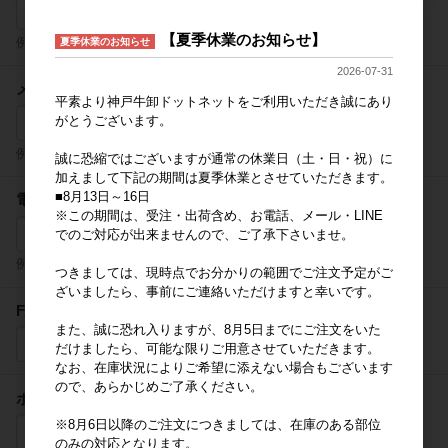
【夏季休業のお知らせ】
例) 山田太郎
夏季休業のお知らせ
2026-07-31
メールアドレス
平素より神戸牛卸ドットネットをご利用いただき誠にあり
がとうございます。
例) example@example.com
誠に恐縮ではございますが通常の休業日（土・日・祝）に
加えまして下記の期間は夏季休業とさせていただきます。
■8月13日～16日
電話番号
※この期間は、受注・出荷含め、お電話、メール・LINE
-
-
でのご対応が出来ませんので、ご了承下さいませ。
例) 03-0000-0000
つきましては、現時点でお分かりの範囲でご注文予定がご
ざいましたら、事前にご連絡いただけますと幸いです。
FAX番号
また、誠に恐れ入りますが、8月5日までにご注文をいた
-
-
だけましたら、可能な限りご用意させていただきます。
なお、在庫状況によりご希望に添えない場合もございます
ので、あらかじめご了承ください。
ホームページURL
※8月6日以降のご注文につきましては、在庫のある部位
のみの対応となります。