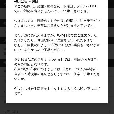
■8月13日～16日
カート
※この期間は、受注・出荷含め、お電話、メール・LINE
でのご対応が出来ませんので、ご了承下さいませ。
カートは空です
つきましては、現時点でお分かりの範囲でご注文予定がご
有料加工
ざいましたら、事前にご連絡いただけますと幸いです。
加工について
また、誠に恐れ入りますが、8月5日までにご注文をいた
だけましたら、可能な限りご用意させていただきます。
現物販売
なお、在庫状況によりご希望に添えない場合もございます
画像の商品を最短発送でお届け
ので、あらかじめご了承ください。
商品一覧
※8月6日以降のご注文につきましては、在庫のある部位
部位から選ぶ
のみの対応となります。
在庫のない部位につきましては、8月19日のセリ再開後、
サーロイン
当店へ入荷次第の発送となりますので、何卒ご了承くださ
いませ。
リブロース
今後とも神戸牛卸ドットネットをよろしくお願い申し上げ
ヒレ
ます。
肩ロース
ウデ（肩）