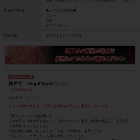
参考調理方法
◆おすすめ調理法◆
カレー
煮物
ビーフシチュー
賞味期限
発送日より1カ月(冷凍)
神戸牛 2kg(400g×5パック)
軽減税率対象
1kg/単価
4,600円
※セリ開催の都合上、入荷にお時間をいただく場合がございます。
【配送についての確認事項】
冷凍商品と冷蔵商品を合わせてご購入いただく場合、商品の性質上、【冷凍】
で出荷させていただきます。
別途送料を頂戴いたしますが「冷凍・冷蔵別便」も承ります。
下記のチェックボックスを選択お願いいたします。