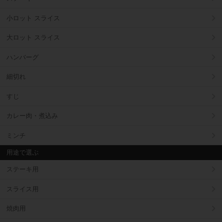
小ロット スライス
大ロット スライス
ハンバーグ
細切れ
すじ
カレー肉・煮込み
ミンチ
用途で選ぶ
ステーキ用
スライス用
焼肉用