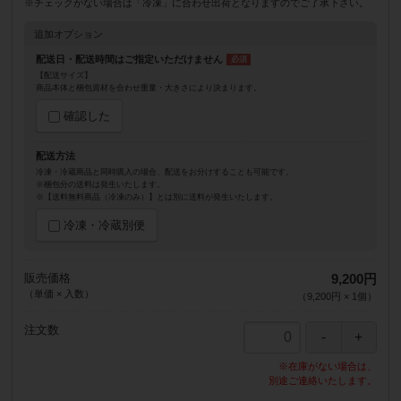
※チェックがない場合は「冷凍」に合わせ出荷となりますのでご了承下さい。
追加オプション
配送日・配送時間はご指定いただけません
【配送サイズ】
商品本体と梱包資材を合わせ重量・大きさにより決まります。
確認した
配送方法
冷凍・冷蔵商品と同時購入の場合、配送をお分けすることも可能です。
※梱包分の送料は発生いたします。
※【送料無料商品（冷凍のみ）】とは別に送料が発生いたします。
冷凍・冷蔵別便
販売価格
9,200円
（単価 × 入数）
（
9,200円
×
1
個
）
注文数
※在庫がない場合は、
別途ご連絡いたします。