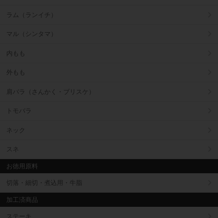
ラム（ランイチ）
マル（シンタマ）
内もも
外もも
肩バラ（さんかく・ブリスケ）
トモバラ
ネック
スネ
お徳用原料
切落・細切・煮込用・牛脂
加工済商品
ステーキ