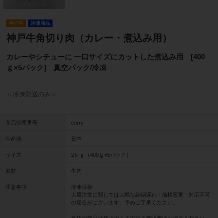
神戸牛
冷凍商品
神戸牛角切り肉（カレー・煮込み用）
カレーやシチューに 一口サイズにカットした煮込み用 [400
ｇ×5パック] 真空パック/冷凍
＜冷凍発送のみ＞
商品管理番号
curry
生産地
日本
サイズ
2ｋｇ（400ｇ×5パック）
素材
牛肉
注意事項
冷凍保存
大量注文に関しては大幅な納期遅れ・価格変更・対応不可
の場合がございます。予めご了承ください。
当店の商品仕様そのままでの小売販売はお控えください。