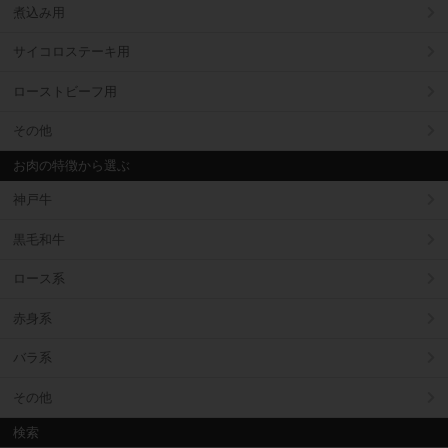
煮込み用
サイコロステーキ用
ローストビーフ用
その他
お肉の特徴から選ぶ
神戸牛
黒毛和牛
ロース系
赤身系
バラ系
その他
検索