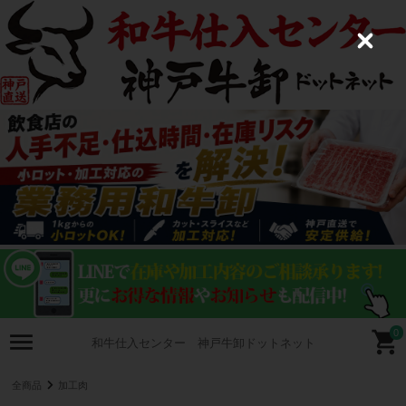
C
l
o
s
e
0
和牛仕入センター 神戸牛卸ドットネット
全商品
加工肉