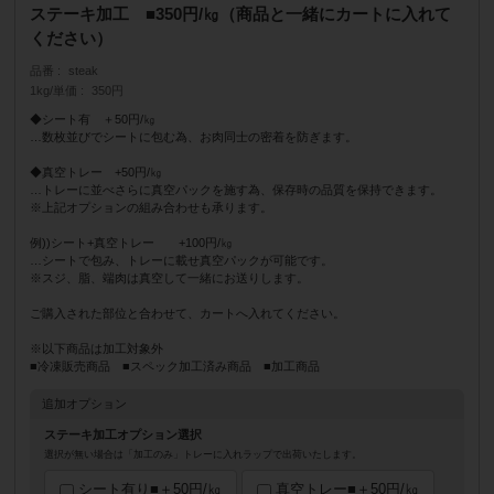
ステーキ加工 ■350円/㎏（商品と一緒にカートに入れて
ください）
品番
steak
1kg/単価
350円
◆シート有 ＋50円/㎏
…数枚並びでシートに包む為、お肉同士の密着を防ぎます。
◆真空トレー +50円/㎏
…トレーに並べさらに真空パックを施す為、保存時の品質を保持できます。
※上記オプションの組み合わせも承ります。
例))シート+真空トレー +100円/㎏
…シートで包み、トレーに載せ真空パックが可能です。
※スジ、脂、端肉は真空して一緒にお送りします。
ご購入された部位と合わせて、カートへ入れてください。
※以下商品は加工対象外
■冷凍販売商品 ■スペック加工済み商品 ■加工商品
追加オプション
ステーキ加工オプション選択
選択が無い場合は「加工のみ」トレーに入れラップで出荷いたします。
シート有り■＋50円/㎏
真空トレー■＋50円/㎏