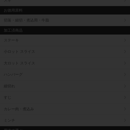
スネ
お徳用原料
切落・細切・煮込用・牛脂
加工済商品
ステーキ
小ロット スライス
大ロット スライス
ハンバーグ
細切れ
すじ
カレー肉・煮込み
ミンチ