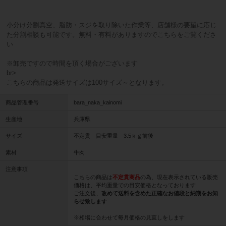
小分け分割真空、脂肪・スジを取り除いた作業等、店舗様の要望に応じ
た分割相談も可能です。無料・有料がありますので
こちら
をご覧くださ
い
※卸売ですので時間を頂く場合がございます
br>
こちらの商品は発送サイズは100サイズ～となります。
商品管理番号
bara_naka_kainomi
生産地
兵庫県
サイズ
不定貫 目安重量 3.5ｋｇ前後
素材
牛肉
注意事項
こちらの商品は
不定貫商品
の為、現在表示されている販売
価格は、平均重量での目安価格となっております
ご注文後、
改めて送料を含めた正確なお値段と納期をお知
らせ致します
※相場に合わせて毎月価格の見直しをします