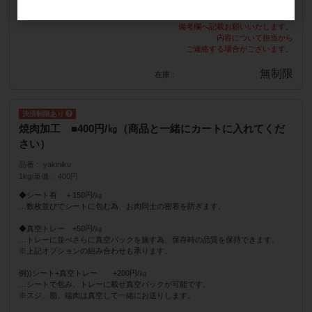
※加工内容の詳細を、
備考欄へ記載お願いいたします。
内容について担当から
ご連絡する場合がございます。
無制限
在庫
焼肉加工 ■400円/㎏（商品と一緒にカートに入れてくだ
さい）
品番
yakiniku
1kg/単価
400円
◆シート有 ＋150円/㎏
…数枚並びでシートに包む為、お肉同士の密着を防ぎます。
◆真空トレー +50円/㎏
…トレーに並べさらに真空パックを施す為、保存時の品質を保持できます。
※上記オプションの組み合わせも承ります。
例))シート+真空トレー +200円/㎏
…シートで包み、トレーに載せ真空パックが可能です。
※スジ、脂、端肉は真空して一緒にお送りします。