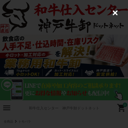
C
l
o
s
e
0
和牛仕入センター 神戸牛卸ドットネット
全商品
トモバラ