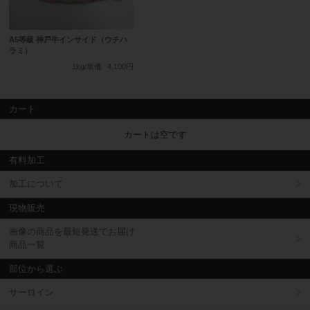
A5等級 神戸牛インサイド（ウチハ
ラミ）
1kg/単価
4,100円
カート
カートは空です
有料加工
加工について
現物販売
画像の商品を最短発送でお届け
商品一覧
部位から選ぶ
サーロイン