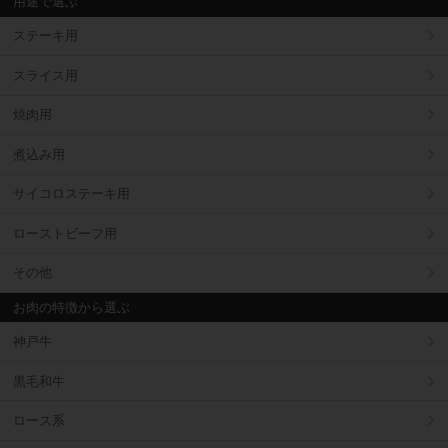
用途で選ぶ
ステーキ用
スライス用
焼肉用
煮込み用
サイコロステーキ用
ローストビーフ用
その他
お肉の特徴から選ぶ
神戸牛
黒毛和牛
ロース系