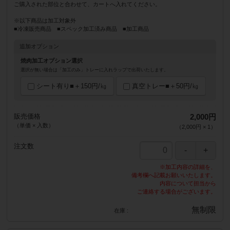
ご購入された部位と合わせて、カートへ入れてください。
※以下商品は加工対象外
■冷凍販売商品 ■スペック加工済み商品 ■加工商品
追加オプション
焼肉加工オプション選択
選択が無い場合は「加工のみ」トレーに入れラップで出荷いたします。
シート有り■＋150円/㎏
真空トレー■＋50円/㎏
販売価格
2,000円
（単価 × 入数）
（
2,000円
×
1
）
注文数
※加工内容の詳細を、
備考欄へ記載お願いいたします。
内容について担当から
ご連絡する場合がございます。
無制限
在庫