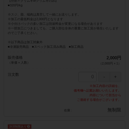
【分割＋グリムキorグリムキのみ】
■320円/kg
※スジ、脂、端肉は真空して一緒にお送りします。
※加工の最低料金は2,000円となります
※小分けパックの多い加工は別途料金が変更になる場合があります
※一部加工につきましても、ご購入部位全体の重量に加工賃が発生いたします
のでご了承ください。
※以下商品は加工対象外
■冷凍販売商品 ■スペック加工済み商品 ■加工商品
販売価格
2,000円
（単価 × 入数）
（
2,000円
×
1
）
注文数
※加工内容の詳細を、
備考欄へ記載お願いいたします。
内容について担当から
ご連絡する場合がございます。
無制限
在庫