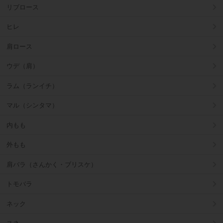
リブロース
ヒレ
肩ロース
ウデ（肩）
ラム（ランイチ）
マル（シンタマ）
内もも
外もも
肩バラ（さんかく・ブリスケ）
トモバラ
ネック