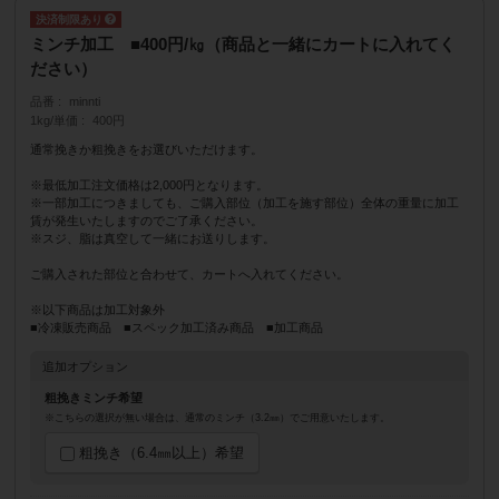
ミンチ加工 ■400円/㎏（商品と一緒にカートに入れてく
ださい）
品番
minnti
1kg/単価
400円
通常挽きか粗挽きをお選びいただけます。
※最低加工注文価格は2,000円となります。
※一部加工につきましても、ご購入部位（加工を施す部位）全体の重量に加工
賃が発生いたしますのでご了承ください。
※スジ、脂は真空して一緒にお送りします。
ご購入された部位と合わせて、カートへ入れてください。
※以下商品は加工対象外
■冷凍販売商品 ■スペック加工済み商品 ■加工商品
追加オプション
粗挽きミンチ希望
※こちらの選択が無い場合は、通常のミンチ（3.2㎜）でご用意いたします。
粗挽き（6.4㎜以上）希望