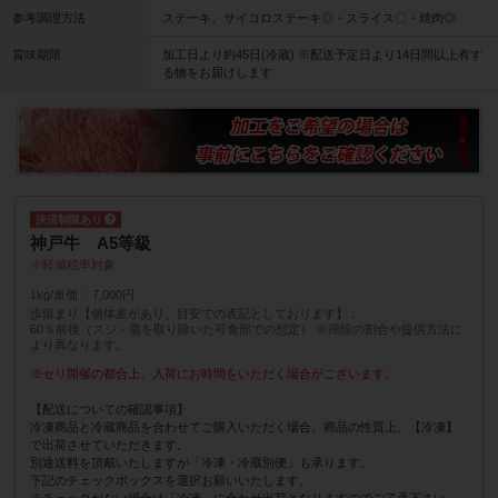
参考調理方法
ステーキ、サイコロステーキ◎・スライス〇・焼肉◎
賞味期限
加工日より約45日(冷蔵) ※配送予定日より14日間以上有す
る物をお届けします
神戸牛 A5等級
軽減税率対象
1kg/単価
7,000円
歩留まり【個体差があり、目安での表記としております】
60％前後（スジ・脂を取り除いた可食部での想定） ※掃除の割合や提供方法に
より異なります。
※セリ開催の都合上、入荷にお時間をいただく場合がございます。
【配送についての確認事項】
冷凍商品と冷蔵商品を合わせてご購入いただく場合、商品の性質上、【冷凍】
で出荷させていただきます。
別途送料を頂戴いたしますが「冷凍・冷蔵別便」も承ります。
下記のチェックボックスを選択お願いいたします。
※チェックがない場合は「冷凍」に合わせ出荷となりますのでご了承下さい。