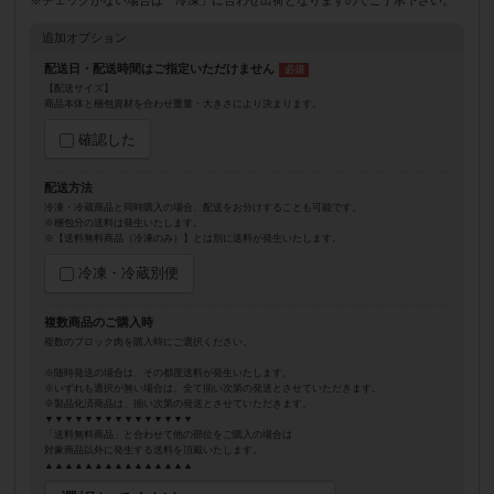
追加オプション
配送日・配送時間はご指定いただけません
【配送サイズ】
商品本体と梱包資材を合わせ重量・大きさにより決まります。
確認した
配送方法
冷凍・冷蔵商品と同時購入の場合、配送をお分けすることも可能です。
※梱包分の送料は発生いたします。
※【送料無料商品（冷凍のみ）】とは別に送料が発生いたします。
冷凍・冷蔵別便
複数商品のご購入時
複数のブロック肉を購入時にご選択ください。
※随時発送の場合は、その都度送料が発生いたします。
※いずれも選択が無い場合は、全て揃い次第の発送とさせていただきます。
※製品化済商品は、揃い次第の発送とさせていただきます。
▼▼▼▼▼▼▼▼▼▼▼▼▼▼▼
「送料無料商品」と合わせて他の部位をご購入の場合は
対象商品以外に発生する送料を頂戴いたします。
▲▲▲▲▲▲▲▲▲▲▲▲▲▲▲