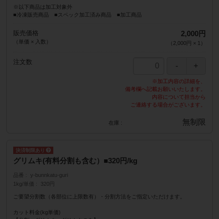
※以下商品は加工対象外
■冷凍販売商品 ■スペック加工済み商品 ■加工商品
販売価格
2,000円
（単価 × 入数）
（
2,000円
×
1
）
注文数
※加工内容の詳細を、
備考欄へ記載お願いいたします。
内容について担当から
ご連絡する場合がございます。
無制限
在庫
グリムキ(有料分割も含む）■320円/kg
品番
y-bunnkatu-guri
1kg/単価
320円
ご要望分割数（各部位に上限数有）・分割方法をご指定いただけます。
カット料金(kg単価)