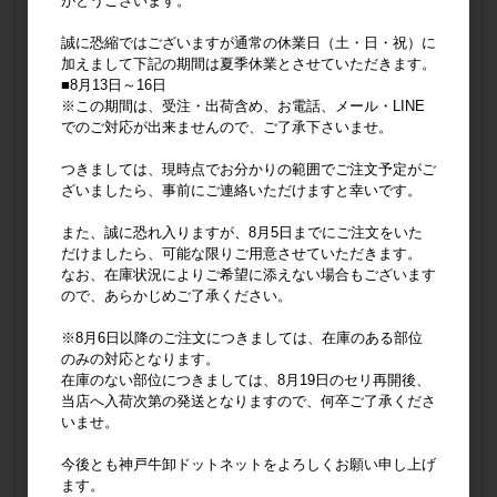
がとうございます。
◆真空トレー +50円/㎏
…トレーに並べさらに真空パックを施す為、保存時の品質を保持できます。
誠に恐縮ではございますが通常の休業日（土・日・祝）に
※上記オプションの組み合わせも承ります。
加えまして下記の期間は夏季休業とさせていただきます。
例))シート+真空トレー +250円/㎏
■8月13日～16日
…シートで包み、トレーに載せ真空パックが可能です。
※この期間は、受注・出荷含め、お電話、メール・LINE
※スジ、脂、端肉は真空して一緒にお送りします。
でのご対応が出来ませんので、ご了承下さいませ。
ご購入された部位と合わせて、カートへ入れてください。
つきましては、現時点でお分かりの範囲でご注文予定がご
ざいましたら、事前にご連絡いただけますと幸いです。
※以下商品は加工対象外
■冷凍販売商品 ■スペック加工済み商品 ■加工商品
また、誠に恐れ入りますが、8月5日までにご注文をいた
追加オプション
だけましたら、可能な限りご用意させていただきます。
なお、在庫状況によりご希望に添えない場合もございます
スライス加工オプション選択
ので、あらかじめご了承ください。
選択が無い場合は「加工のみ」トレーに入れラップで出荷いたします。
シート無し加工はお肉同士が引っ付き剥がしにくい場合がございます。
※8月6日以降のご注文につきましては、在庫のある部位
シート有り■＋200円/㎏
真空トレー■＋50円/㎏
のみの対応となります。
在庫のない部位につきましては、8月19日のセリ再開後、
当店へ入荷次第の発送となりますので、何卒ご了承くださ
販売価格
2,000円
いませ。
（単価 × 入数）
（
2,000円
×
1
）
今後とも神戸牛卸ドットネットをよろしくお願い申し上げ
注文数
ます。