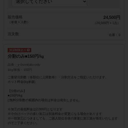
販売価格
24,500円
（単価 × 入数）
（
24,500円
×
1
点
）
注文数
在庫
0
分割のみ■150円/㎏
品番
y-bunnkatu-only
1kg/単価
150円
ご要望分割数（各部位に上限数有）・分割方法をご指定いただけます。
カット料金(kg単価)
【分割のみ】
■150円/kg
□無料分割数の範囲内の場合は料金は発生しません。
※加工の最低料金は2,000円となります
※小分けパックの多い加工は別途料金が変更になる場合があります
※一部加工につきましても、ご購入部位全体の重量に加工賃が発生いたします
のでご了承ください。