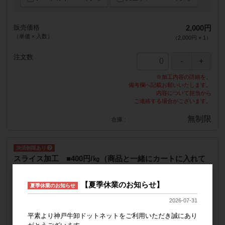
販売価格
2,000円
（単価 × 入数）
（
2,000円
×
1
）
注文数
※加工内容の詳細を、
備考欄へ記載お願いいたします。
内容について担当から
ご連絡する場合がございます。
無制限
在庫
スライス加工 ■400円/㎏（商品と一緒にカートに入れて
ください）
【夏季休業のお知らせ】
品番
suraisu
夏季休業のお知らせ
1kg/単価
400円
2026-07-31
◆シート有 ＋200円/㎏
…数枚並びでシートに包む為、お肉同士の密着を防ぎます。
平素より神戸牛卸ドットネットをご利用いただき誠にあり