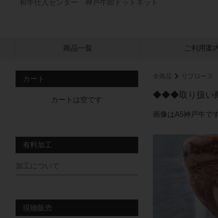
和牛仕入センター 神戸牛卸ドットネット
商品一覧
ご利用案
全商品
リブロース
カート
◆◆◆取り扱い
カートは空です
画像はA5神戸牛で
有料加工
加工について
現物販売