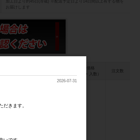
加工日より約45日(冷蔵) ※配送予定日より14日間以上有する物を
お届けします
販売価格
注文数
（単価 × 入数）
2026-07-31
ただきます。
幸いです。