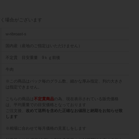
頂く場合がございます
w-ribroast-s
国内産（産地のご指定はいただけません）
不定貫 目安重量 9ｋｇ前後
牛肉
※この商品はパック毎のグラム数、細かな厚み指定、判の大きさ
は指定できません。
こちらの商品は
不定貫商品
の為、現在表示されている販売価格
は、平均重量での目安価格となっております
ご注文後、
改めて送料を含めた正確なお値段と納期をお知らせ致
します
※相場に合わせて毎月価格の見直しをします