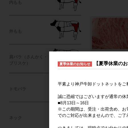
内もも
外もも
肩バラ（さんかく・
【夏季休業のお
ブリスケ）
夏季休業のお知らせ
平素より神戸牛卸ドットネットをご
黒毛和牛 A5
トモバラ
軽減税率対象
誠に恐縮ではございますが通常の休
1kg/単価
6,050円
■8月13日～16日
歩留まり【個体差が
※この期間は、受注・出荷含め、お電
80％前後（スジ・
でのご対応が出来ませんので、ご了
ネック
※セリ開催の都合上
つきましては、現時点でお分かりの