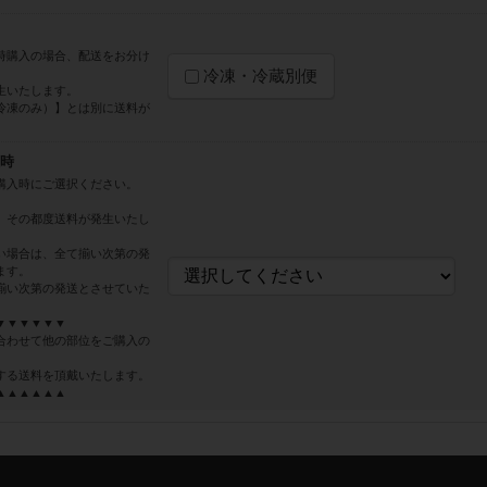
時購入の場合、配送をお分け
冷凍・冷蔵別便
。
生いたします。
冷凍のみ）】とは別に送料が
時
購入時にご選択ください。
、その都度送料が発生いたし
い場合は、全て揃い次第の発
ます。
揃い次第の発送とさせていた
▼▼▼▼▼▼
合わせて他の部位をご購入の
する送料を頂戴いたします。
▲▲▲▲▲▲