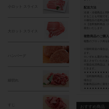
小ロット スライス
配送方法
冷凍・冷蔵商品と同
することも可能です
※梱包分の送料は発
※【送料無料商品（
発生いたします。
大ロット スライス
複数商品のご購入
複数のブロック肉を
※随時発送の場合は
ます。
ハンバーグ
※いずれも選択が無
送とさせていただき
※製品化済商品は、
だきます。
▼▼▼▼▼▼▼▼▼
「送料無料商品」と
細切れ
場合は
対象商品以外に発生
▲▲▲▲▲▲▲▲▲
すじ
おすすめ商品