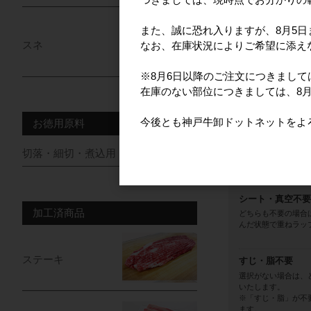
【配送についての確
冷凍商品と冷蔵商品
また、誠に恐れ入りますが、8月5
別途送料を頂戴いた
スネ
なお、在庫状況によりご希望に添え
下記のチェックボッ
※チェックがない場
※8月6日以降のご注文につきまし
追加オプション
在庫のない部位につきましては、8
配送日・配送時間
今後とも神戸牛卸ドットネットをよ
お徳用原料
【配送サイズ】
商品本体と梱包資材
切落・細切・煮込用・牛脂
決まります。
シート・真空不要
加工済商品
どちらも不要の場合
んだ状態で重ねラッ
ステーキ
すじ・脂不要
選択がない場合は、
いたします。
※「すじ・脂」が不
ます。