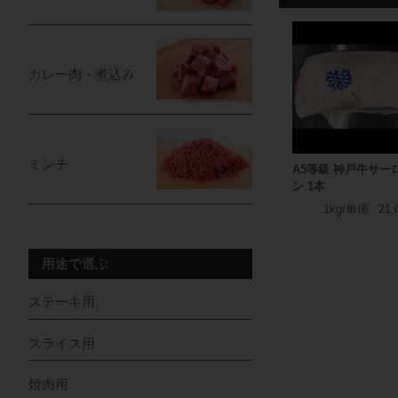
カレー肉・煮込み
ミンチ
A5等級 神戸牛サー
ン 1本
1kg/単価
21,
用途で選ぶ
ステーキ用
スライス用
焼肉用