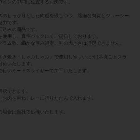
ロインの中間に位置するお肉です。
スのしっかりとした肉感を残しつつ、繊細な肉質とジューシー
魅力です。
工込みの商品です。
を使用し、真空パックにてご提供しております。
グラム数、細かな厚み指定、判の大きさは指定できません。
すき焼き・しゃぶしゃぶ」で使用しやすいよう1本丸ごとスラ
出荷いたします。
で行いミートスライサーで加工いたします。
選択できます。
たお肉を重ねトレーに折りたたんで入れます。
の場合は当社で処理いたします。