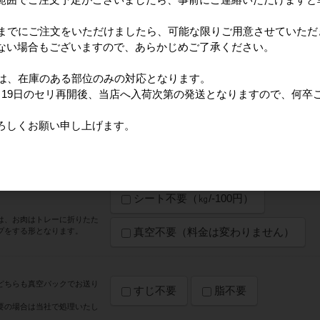
認事項】
を合わせてご購入いただく場合、商品の性質上、【冷凍】で出荷させていた
日までにご注文をいただけましたら、可能な限りご用意させていただ
しますが「冷凍・冷蔵別便」も承ります。
ない場合もございますので、あらかじめご了承ください。
クスを選択お願いいたします。
合は「冷凍」に合わせ出荷となりますのでご了承下さい。
ては、在庫のある部位のみの対応となります。
月19日のセリ再開後、当店へ入荷次第の発送となりますので、何卒
はご指定いただけません
ろしくお願い申し上げます。
確認した
を合わせ重量・大きさにより
シート不要（㎏/-100円）
は、お肉はトレーに折りたた
真空不要（料金は変わりません）
プをする形となります。
どちらも真空パックでお送り
すじ不要
脂不要
要の場合は当社で処理いたし