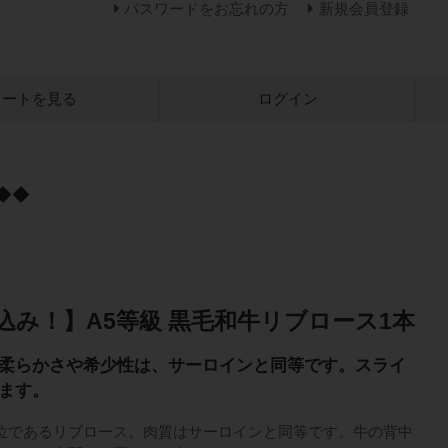
パスワードをお忘れの方
新規会員登録
カートを見る
ログイン
◆◆
込み！】A5等級 黒毛和牛リブロース1本
柔らかさや希少性は、サーロインと同等です。スライ
ます。
位であるリブロース。肉質はサーロインと同等です。牛の背中