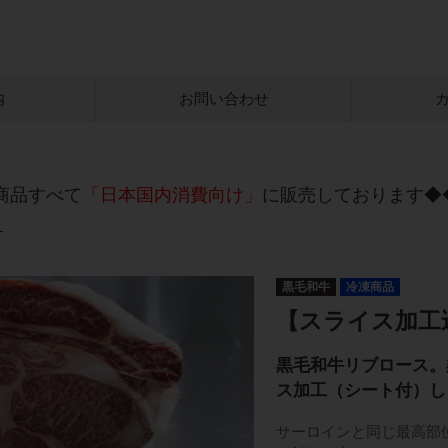
内
お問い合わせ
商品すべて
「日本国内消費向け」
に販売しております◆
す
黒毛和牛
冷凍商品
【スライス加工
黒毛和牛リブロース。
ス加工（シート付）し
サーロインと同じ最高部