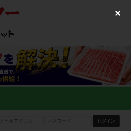
C
l
o
s
e
ログイン