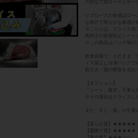
の部位で肩ロースとサー
リブロースの食感はロー
な肉汁で滑らかな食感が
※こちらは、スライス加
肉同士の密着防止シート
※この商品はパック毎の
飲食店様で、そのまま「
イス加工し冷凍パックで
筋引き・脂の整形を当社
【オプション】
「シート、真空」不要も
※その場合はスライスし
また「すじ・脂」が不要
【柔らか度】★★★★★
【霜降り度】★★★★★
【希少度】★★★☆☆