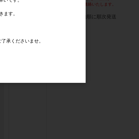
（
72,520円
×
1
別途ご連絡いたします。
点
）
きます。
ご予約順に順次発送
在庫
ご了承くださいませ。