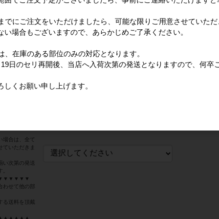
を合わせ重量・
ます。
日までにご注文をいただけましたら、可能な限りご用意させていただ
ない場合もございますので、あらかじめご了承ください。
時購入の場合、
冷凍・冷蔵別便
とも可能です。
ては、在庫のある部位のみの対応となります。
生いたします。
月19日のセリ再開後、当店へ入荷次第の発送となりますので、何卒
冷凍のみ）】と
たします。
ろしくお願い申し上げます。
時
購入時にご選択
、その都度送料
い場合は、全て
せていただきま
揃い次第の発送
す。
▼▼▼▼▼▼
合わせて他の部
する送料を頂戴
▲▲▲▲▲▲