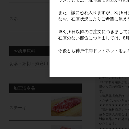
【配送サイズ】
商品本体と梱包資材
大きさにより決まり
また、誠に恐れ入りますが、8月5
スネ
なお、在庫状況によりご希望に添え
配送方法
冷凍・冷蔵商品と同
配送をお分けするこ
※8月6日以降のご注文につきまし
※梱包分の送料は発
在庫のない部位につきましては、8
※【送料無料商品（
は別に送料が発生い
今後とも神戸牛卸ドットネットをよ
お徳用原料
複数商品のご購入
複数のブロック肉を
切落・細切・煮込用・牛脂
ください。
※随時発送の場合は
が発生いたします。
※いずれも選択が無
揃い次第の発送とさ
加工済商品
す。
※製品化済商品は、
とさせていただきま
▼▼▼▼▼▼▼▼▼
ステーキ
「送料無料商品」と
位をご購入の場合は
対象商品以外に発生
いたします。
▲▲▲▲▲▲▲▲▲