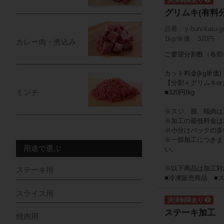
グリムキ(有料分
品番
y-bunnkatu-gu
1kg/単価
320円
カレー肉・煮込み
ご要望分割数（各部
カット料金(kg単価)
【分割＋グリムキo
ミンチ
■320円/kg
※スジ、脂、端肉は
※加工の最低料金は2
※小分けパックの多
※一部加工につきま
用途で選ぶ
い。
※以下商品は加工対
ステーキ用
■冷凍販売商品 ■
スライス用
ステーキ加工 
焼肉用