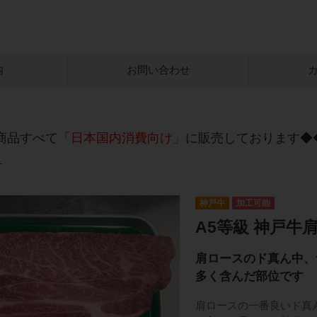
内
お問い合わせ
商品すべて
「日本国内消費向け」
に販売しております◆
す
神戸牛
加工可能
A5等級 神戸牛
肩ロースのド真ん中、
多く含んだ部位です
肩ロースの一番良いド真