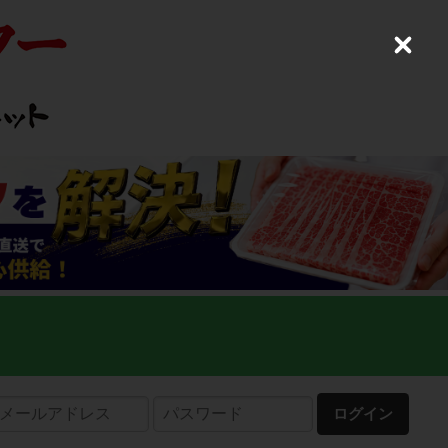
C
l
o
s
e
ログイン