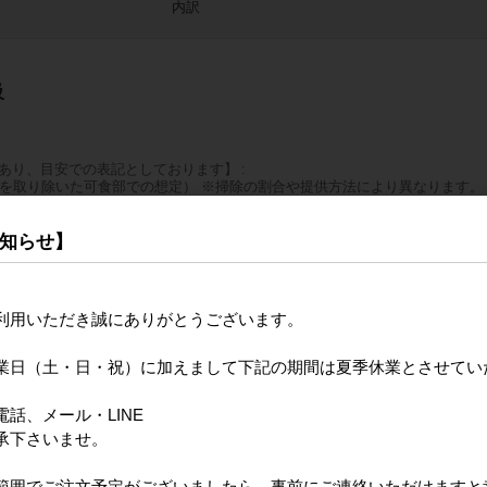
内訳
等級
あり、目安での表記としております】
脂を取り除いた可食部での想定） ※掃除の割合や提供方法により異なります。
、入荷にお時間をいただく場合がございます。
知らせ】
認事項】
を合わせてご購入いただく場合、商品の性質上、【冷凍】で出荷させていた
利用いただき誠にありがとうございます。
しますが「冷凍・冷蔵別便」も承ります。
クスを選択お願いいたします。
合は「冷凍」に合わせ出荷となりますのでご了承下さい。
業日（土・日・祝）に加えまして下記の期間は夏季休業とさせてい
話、メール・LINE
承下さいませ。
はご指定いた
確認した
範囲でご注文予定がございましたら、事前にご連絡いただけますと