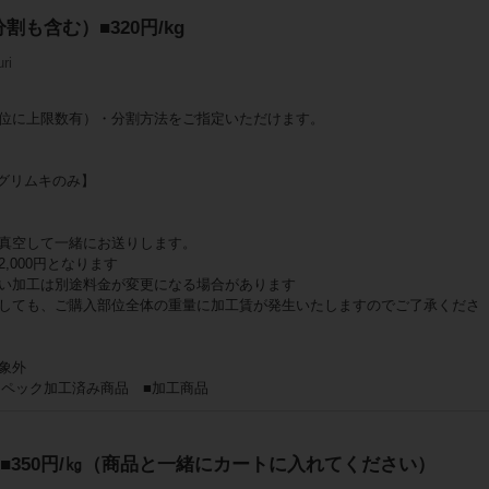
割も含む）■320円/kg
ri
位に上限数有）・分割方法をご指定いただけます。
rグリムキのみ】
真空して一緒にお送りします。
,000円となります
い加工は別途料金が変更になる場合があります
しても、ご購入部位全体の重量に加工賃が発生いたしますのでご了承くださ
象外
スペック加工済み商品 ■加工商品
■350円/㎏（商品と一緒にカートに入れてください）