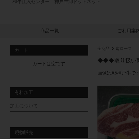
和牛仕入センター 神戸牛卸ドットネット
商品一覧
ご利用案
全商品
肩ロース
カート
◆◆◆取り扱い
カートは空です
画像はA5神戸牛で
有料加工
加工について
現物販売