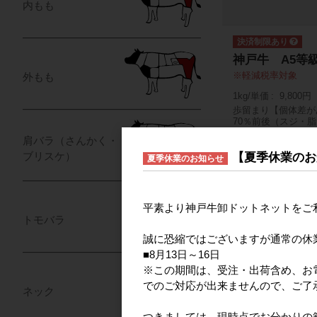
内もも
神戸牛 A5
軽減税率対象
外もも
1kg/単価
9,800円
歩留まり【個体差が
70％前後（スジ・
肩バラ（さんかく・
※セリ開催の都合上
【夏季休業のお
ブリスケ）
夏季休業のお知らせ
【配送についての確
冷凍商品と冷蔵商品
きます。
平素より神戸牛卸ドットネットをご
別途送料を頂戴いた
トモバラ
下記のチェックボッ
※チェックがない場
誠に恐縮ではございますが通常の休
■8月13日～16日
追加オプション
※この期間は、受注・出荷含め、お電
でのご対応が出来ませんので、ご了
配送日・配送時間
ネック
だけません
つきましては、現時点でお分かりの