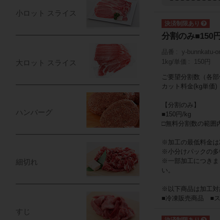
小ロット スライス
分割のみ■150円
品番
y-bunnkatu-o
1kg/単価
150円
大ロット スライス
ご要望分割数（各部
カット料金(kg単価)
【分割のみ】
ハンバーグ
■150円/kg
□無料分割数の範囲
※加工の最低料金は2
※小分けパックの多
※一部加工につきま
細切れ
い。
※以下商品は加工対
■冷凍販売商品 ■
すじ