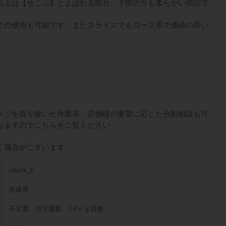
右上は【せこぶ】とよばれる部分。下部の方も柔らかい部位で
での使用も可能です。またスライスでもロース系で価値の高い
スジを取り除いた作業等、店舗様の要望に応じた分割相談も可
りますので
こちら
をご覧ください
く場合がございます
chuck_b
兵庫県
不定貫 目安重量 7.4ｋｇ前後