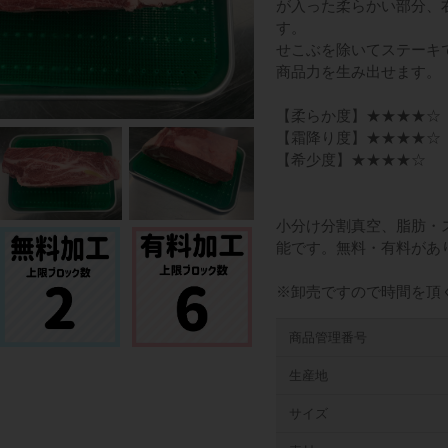
が入った柔らかい部分、
す。
せこぶを除いてステーキ
商品力を生み出せます。
【柔らか度】★★★★☆
【霜降り度】★★★★☆
【希少度】★★★★☆
小分け分割真空、脂肪・
能です。無料・有料があ
※卸売ですので時間を頂
商品管理番号
生産地
サイズ