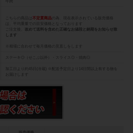
牛肉
こちらの商品は
不定貫商品
の為、現在表示されている販売価格
は、平均重量での目安価格となっております
ご注文後、
改めて送料を含めた正確なお値段と納期をお知らせ致
します
※相場に合わせて毎月価格の見直しをします
ステーキ◎（せこぶ以外）・スライス◎・焼肉◎
加工日より約45日(冷蔵) ※配送予定日より14日間以上有する物を
お届けします
販売価格