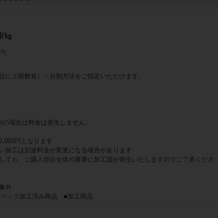
/㎏
nly
位に上限数有）・分割方法をご指定いただけます。
内の場合は料金は発生しません。
,000円となります
い加工は別途料金が変更になる場合があります
しても、ご購入部位全体の重量に加工賃が発生いたしますのでご了承くださ
象外
スペック加工済み商品 ■加工商品